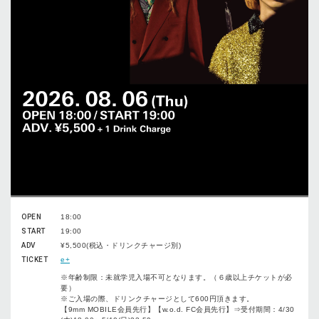
OPEN
18:00
START
19:00
ADV
¥5,500(税込・ドリンクチャージ別)
TICKET
e+
※年齢制限：未就学児入場不可となります。（６歳以上チケットが必
要）
※ご入場の際、ドリンクチャージとして600円頂きます。
【9mm MOBILE会員先行】【w.o.d. FC会員先行】⇒受付期間：4/30