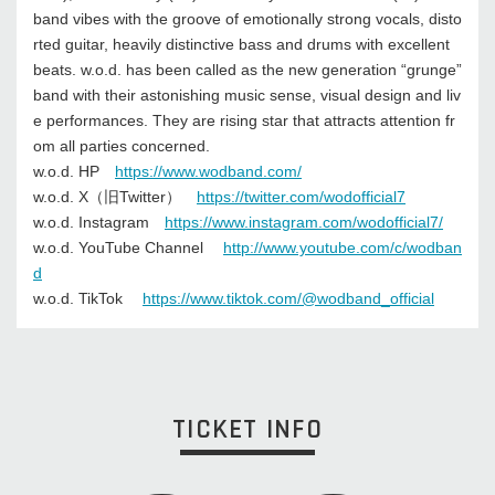
band vibes with the groove of emotionally strong vocals, disto
rted guitar, heavily distinctive bass and drums with excellent
beats. w.o.d. has been called as the new generation “grunge”
band with their astonishing music sense, visual design and liv
e performances. They are rising star that attracts attention fr
om all parties concerned.
w.o.d. HP
https://www.wodband.com/
w.o.d. X（旧Twitter）
https://twitter.com/wodofficial7
w.o.d. Instagram
https://www.instagram.com/wodofficial7/
w.o.d. YouTube Channel
http://www.youtube.com/c/wodban
d
w.o.d. TikTok
https://www.tiktok.com/@wodband_official
TICKET INFO