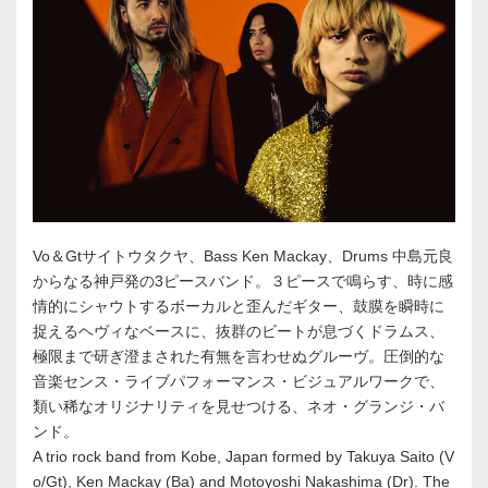
Vo＆Gtサイトウタクヤ、Bass Ken Mackay、Drums 中島元良
からなる神戸発の3ピースバンド。３ピースで鳴らす、時に感
情的にシャウトするボーカルと歪んだギター、鼓膜を瞬時に
捉えるヘヴィなベースに、抜群のビートが息づくドラムス、
極限まで研ぎ澄まされた有無を言わせぬグルーヴ。圧倒的な
音楽センス・ライブパフォーマンス・ビジュアルワークで、
類い稀なオリジナリティを見せつける、ネオ・グランジ・バ
ンド。
A trio rock band from Kobe, Japan formed by Takuya Saito (V
o/Gt), Ken Mackay (Ba) and Motoyoshi Nakashima (Dr). The