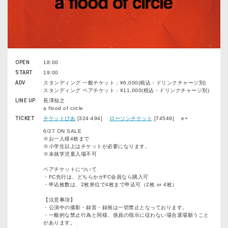
OPEN
18:00
START
19:00
ADV
スタンディング 一般チケット：¥6,000(税込・ドリンクチャージ別)
スタンディング ペアチケット：¥11,000(税込・ドリンクチャージ別)
LINE UP
長澤知之
a flood of circle
TICKET
チケットぴあ
[324-494]
ローソンチケット
[74549] e+
6/27 ON SALE
※お一人様4枚まで
※小学生以上はチケットが必要になります。
※未就学児童入場不可
ペアチケットについて
・FC先行は、どちらかがFC会員なら購入可
・申込枚数は、2枚単位で4枚まで申込可（2枚 or 4枚）
【注意事項】
・公演中の撮影・録音・録画は一切禁止となっております。
・一般的な禁止行為と同様、係員の指示に従わない場合退場願うこと
があります。