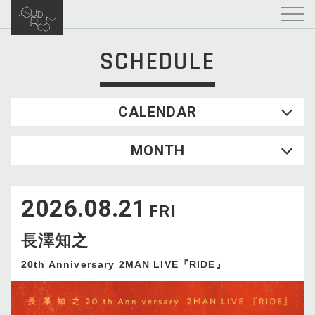
SCHEDULE
CALENDAR
2026.08
MONTH
SUN
MON
TUE
WED
THU
FRI
SAT
1
2026.08.21
2
3
4
5
6
7
8
FRI
9
10
11
12
13
14
15
長澤知之
16
17
18
19
20
21
22
23
24
25
26
27
28
29
20th Anniversary 2MAN LIVE『RIDE』
30
31