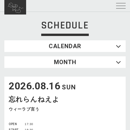
SCHEDULE
CALENDAR
2026.08
MONTH
SUN
MON
TUE
WED
THU
FRI
SAT
1
2026.08.16
2
3
4
5
6
7
8
SUN
9
10
11
12
13
14
15
忘れらんねえよ
16
17
18
19
20
21
22
23
24
25
26
27
28
29
ウィーラブ言う
30
31
OPEN
17:30
START
18:30