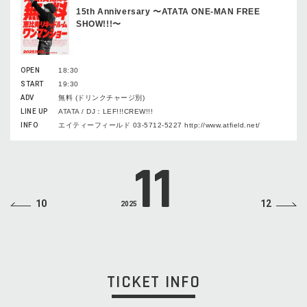
15th Anniversary 〜ATATA ONE-MAN FREE
SHOW!!!〜
OPEN
18:30
START
19:30
ADV
無料 (ドリンクチャージ別)
LINE UP
ATATA / DJ：LEF!!!CREW!!!
INFO
エイティーフィールド 03-5712-5227 http://www.atfield.net/
11
10
12
2025
TICKET INFO