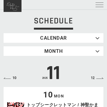
SCHEDULE
CALENDAR
2026.08
MONTH
SUN
MON
TUE
WED
THU
FRI
SAT
1
11
2
3
4
5
6
7
8
9
10
11
12
13
14
15
10
12
2025
16
17
18
19
20
21
22
23
24
25
26
27
28
29
10
MON
30
31
トップシークレットマン / 神聖かま