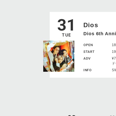
31
Dios
Dios 6th Ann
TUE
OPEN
18
START
19
ADV
¥
ド
INFO
SM