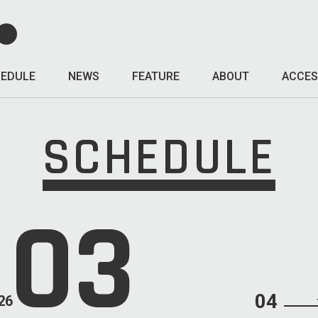
EDULE
NEWS
FEATURE
ABOUT
ACCES
SCHEDULE
03
04
26