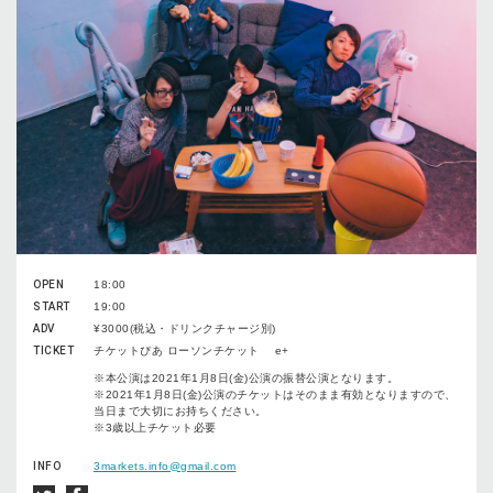
OPEN
18:00
START
19:00
ADV
¥3000(税込・ドリンクチャージ別)
TICKET
チケットぴあ ローソンチケット e+
※本公演は2021年1月8日(金)公演の振替公演となります。
※2021年1月8日(金)公演のチケットはそのまま有効となりますので、
当日まで大切にお持ちください。
※3歳以上チケット必要
INFO
3markets.info@gmail.com