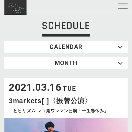
SCHEDULE
CALENDAR
2026.08
MONTH
SUN
MON
TUE
WED
THU
FRI
SAT
1
2021.03.16
2
3
4
5
6
7
8
TUE
9
10
11
12
13
14
15
3markets[ ]〈振替公演〉
16
17
18
19
20
21
22
23
24
25
26
27
28
29
ニヒヒリズム レコ発ワンマン公演「一生春休み」
30
31