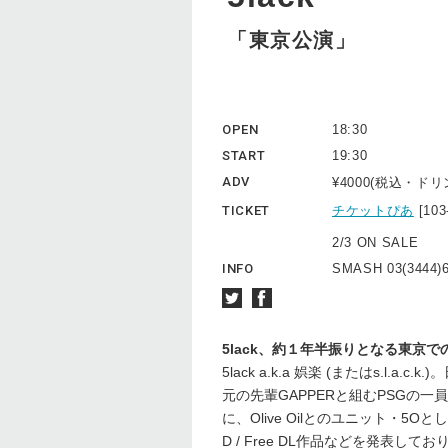
「東京公演」
OPEN
18:30
START
19:30
ADV
¥4000(税込・ド
TICKET
チケットぴあ
[10
2/3 ON SALE
INFO
SMASH 03(3444)
5lack、約１年半振りとなる東京で
5lack a.k.a 娯楽 (またはs.l
元の先輩GAPPERと組むPSGの一員と
に、Olive Oilとのユニット・5
D / Free DL作品などを発表しており、