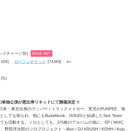
リンクチャージ別)
SOLD OUT
3-104]
ローソンチケット
[74344] e+
6751
の単独公演が恵比寿リキッドにて開催決定 !!
.a.c.k.)。日本・東京出身のラッパー / トラックメイカー。実兄のPUNPEE、地
しても知られ、他にもBudaMunk、ISSUGIと結成したSick Team
Oとしても活動する。ソロとしても、計5枚のアルバムの他に、EP / MIXC
野田洋次郎のソロプロジェクト・illion / DJ KRUSH / KOHH / Kojo