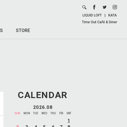
LIQUID LOFT
|
KATA
Time Out Café & Diner
S
STORE
CALENDAR
2026.08
SUN
MON
TUE
WED
THU
FRI
SAT
1