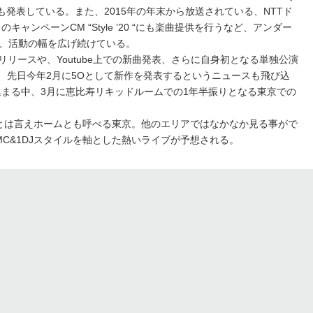
共演作も発表している。また、2015年の年末から放送されている、NTTド
キャンペーンCM “Style ’20 “にも楽曲提供を行うなど、アンダー
、活動の幅を広げ続けている。
のリリースや、Youtube上での新曲発表、さらに自身初となる単独公演
せ、先日今年2月に5Oとして新作を発表するというニュースも飛び込
集まる中、3月に恵比寿リキッドルームでの1年半振りとなる東京での
とは言えホームとも呼べる東京。他のエリアではなかなか見る事がで
C&1DJスタイルを軸とした熱いライブが予想される。