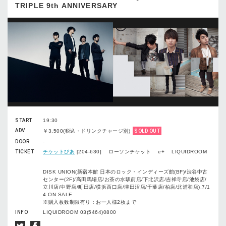
TRIPLE 9th ANNIVERSARY
START
19:30
ADV
￥3,500(税込・ドリンクチャージ別)
SOLD OUT
DOOR
-
TICKET
チケットぴあ
[204-630] ローソンチケット e+ LIQUIDROOM
DISK UNION(新宿本館 日本のロック・インディーズ館(BF)/渋谷中古
センター(2F)/高田馬場店/お茶の水駅前店/下北沢店/吉祥寺店/池袋店/
立川店/中野店/町田店/横浜西口店/津田沼店/千葉店/柏店/北浦和店),7/1
4 ON SALE
※購入枚数制限有り：お一人様2枚まで
INFO
LIQUIDROOM 03(5464)0800