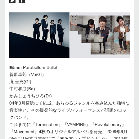
■9mm Parabellum Bullet
菅原卓郎（Vo/Gt）
滝 善充(Gt)
中村和彦(Ba)
かみじょうちひろ(Dr)
04年3月横浜にて結成。あらゆるジャンルを呑み込んだ独特な
音楽性と、その爆発的なライブパフォーマンスが話題のロッ
クバンド。
これまでに『Termination』『VAMPIRE』『Revolutionary』
『Movement』4枚のオリジナルアルバムを発売。2009年9月
9日には日本武道館にて「999(アットブドウカン)」、2011年