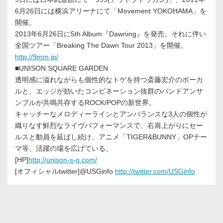
6月26日には横浜アリーナにて「Movement YOKOHAMA」を
開催。
2013年6月26日に5th Album『Dawning』を発売。それに伴い
全国ツアー「Breaking The Dawn Tour 2013」を開催。
http://9mm.jp/
■UNISON SQUARE GARDEN
透明感に溢れながらも個性的なトゲを持つ斎藤宏介のボーカ
ルと、エッジが効いたコンビネーション抜群のバンドアンサ
ンブルが共鳴共存するROCK/POPの新世界。
キャッチーなメロディーラインとアンバランスな3人の個性が
織りなす鮮烈なライヴパフォーマンスで、右肩上がりにセー
ルスと動員を延ばし続け、アニメ「TIGER&BUNNY」OPテー
マ等、活躍の場を広げている。
[HP]
http://unison-s-g.com/
[オフィシャルtwitter]@USGinfo
http://twitter.com/USGinfo