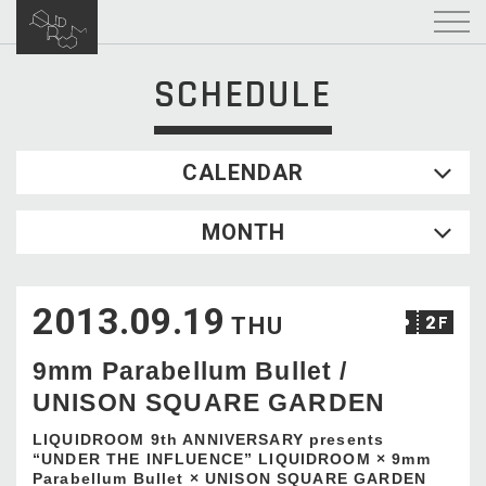
SCHEDULE
CALENDAR
2026.08
MONTH
SUN
MON
TUE
WED
THU
FRI
SAT
1
2013.09.19
2
3
4
5
6
7
8
THU
9
10
11
12
13
14
15
9mm Parabellum Bullet /
16
17
18
19
20
21
22
UNISON SQUARE GARDEN
23
24
25
26
27
28
29
30
31
LIQUIDROOM 9th ANNIVERSARY presents
“UNDER THE INFLUENCE” LIQUIDROOM × 9mm
Parabellum Bullet × UNISON SQUARE GARDEN