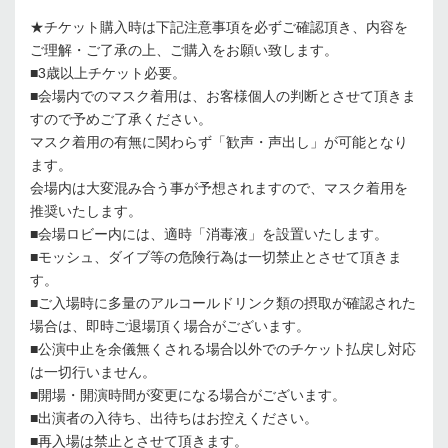
★チケット購入時は下記注意事項を必ずご確認頂き、内容を
ご理解・ご了承の上、ご購入をお願い致します。
■3歳以上チケット必要。
■会場内でのマスク着用は、お客様個人の判断とさせて頂きま
すので予めご了承ください。
マスク着用の有無に関わらず「歓声・声出し」が可能となり
ます。
会場内は大変混み合う事が予想されますので、マスク着用を
推奨いたします。
■会場ロビー内には、適時「消毒液」を設置いたします。
■モッシュ、ダイブ等の危険行為は一切禁止とさせて頂きま
す。
■ご入場時に多量のアルコールドリンク類の摂取が確認された
場合は、即時ご退場頂く場合がございます。
■公演中⽌を余儀無くされる場合以外でのチケット払戻し対応
は⼀切行いません。
■開場・開演時間が変更になる場合がございます。
■出演者の入待ち、出待ちはお控えください。
■再入場は禁止とさせて頂きます。