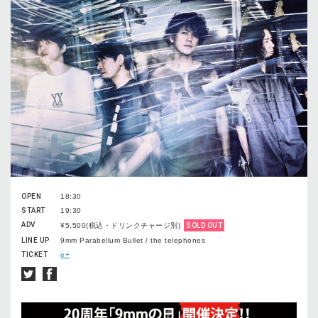
OPEN
18:30
START
19:30
ADV
¥5,500(税込・ドリンクチャージ別)
SOLD OUT
LINE UP
9mm Parabellum Bullet / the telephones
TICKET
e+