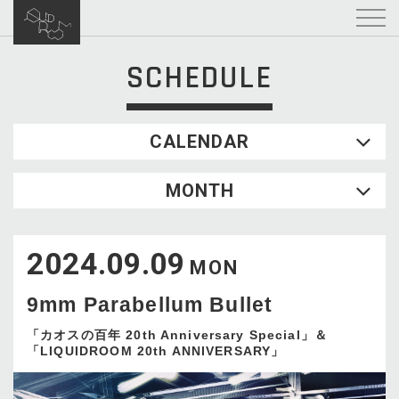
SCHEDULE
CALENDAR
2026.08
MONTH
SUN
MON
TUE
WED
THU
FRI
SAT
1
2024.09.09
2
3
4
5
6
7
8
MON
9
10
11
12
13
14
15
9mm Parabellum Bullet
16
17
18
19
20
21
22
23
24
25
26
27
28
29
「カオスの百年 20th Anniversary Special」＆
「LIQUIDROOM 20th ANNIVERSARY」
30
31