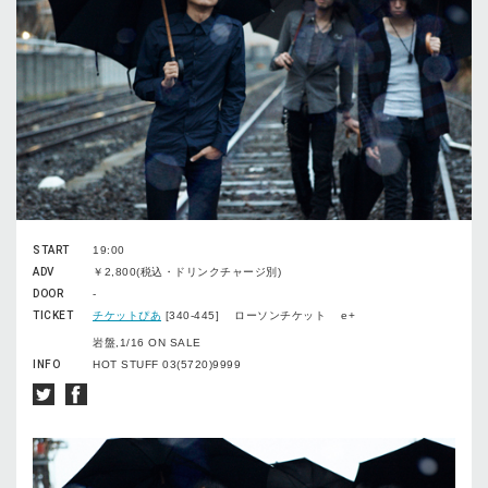
START
19:00
ADV
￥2,800(税込・ドリンクチャージ別)
DOOR
-
TICKET
チケットぴあ
[340-445] ローソンチケット e+
岩盤,1/16 ON SALE
INFO
HOT STUFF 03(5720)9999