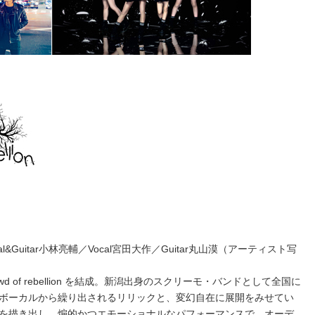
al&Guitar小林亮輔／Vocal宮田大作／Guitar丸山漠（アーティスト写
wd of rebellion を結成。新潟出身のスクリーモ・バンドとして全国に
ボーカルから繰り出されるリリックと、変幻自在に展開をみせてい
を描き出し、煽的かつエモーショナルなパフォーマンスで、オーデ