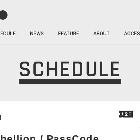
EDULE
NEWS
FEATURE
ABOUT
ACCES
SCHEDULE
I
ebellion / PassCode