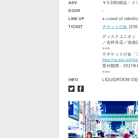
ADV
￥3,500(税込・
DOOR
-
LINE UP
a crowd of rebell
TICKET
チケットぴあ
[33
ディスクユニオン
／吉祥寺店／池袋
===
※チケットぴあ「
http://w.pia.jp/t/l
受付期間：2017年
===
INFO
LIQUIDROOM 03(