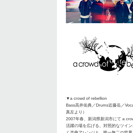
▼a crowd of rebellion
Bass高井佑典／Drums近藤岳／Voc
真左より）
2007年春、新潟県新潟市にて a cro
活躍の場を広げる。対照的なツイン
く楽曲アレンジと、唯一無二の世界