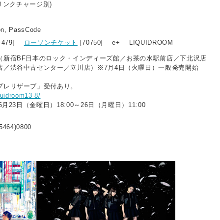
ドリンクチャージ別)
ion, PassCode
6-479]
ローソンチケット
[70750] e+ LIQUIDROOM
（新宿BF日本のロック・インディーズ館／お茶の水駅前店／下北沢店
店／渋谷中古センター／立川店）※7月4日（火曜日）一般発売開始
プレリザーブ」受付あり。
iquidroom13-8/
6月23日（金曜日）18:00～26日（月曜日）11:00
5464)0800