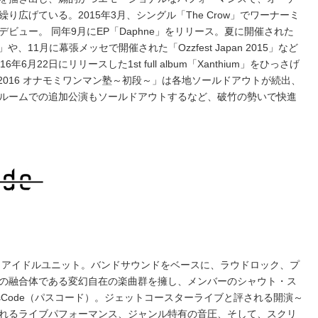
広げている。2015年3月、シングル「The Crow」でワーナーミ
ビュー。 同年9月にEP「Daphne」をリリース。夏に開催された
 2015」や、11月に幕張メッセで開催された「Ozzfest Japan 2015」など
月22日にリリースした1st full album「Xanthium」をひっさげ
our 2016 オナモミワンマン塾～初段～」は各地ソールドアウトが続出、
ッドルームでの追加公演もソールドアウトするなど、破竹の勢いで快進
ク・アイドルユニット。バンドサウンドをベースに、ラウドロック、プ
の融合体である変幻自在の楽曲群を擁し、メンバーのシャウト・ス
sCode（パスコード）。ジェットコースターライブと評される開演～
れるライブパフォーマンス、ジャンル特有の音圧、そして、スクリ