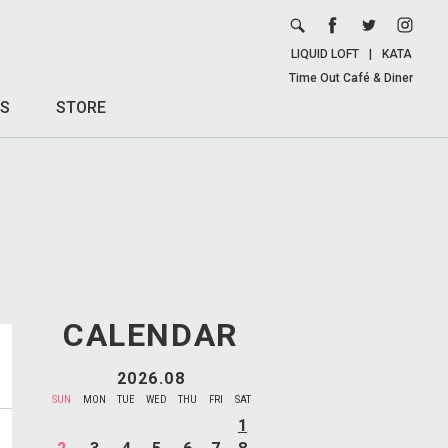
LIQUID LOFT
|
KATA
Time Out Café & Diner
S
STORE
CALENDAR
2026.08
SUN
MON
TUE
WED
THU
FRI
SAT
1