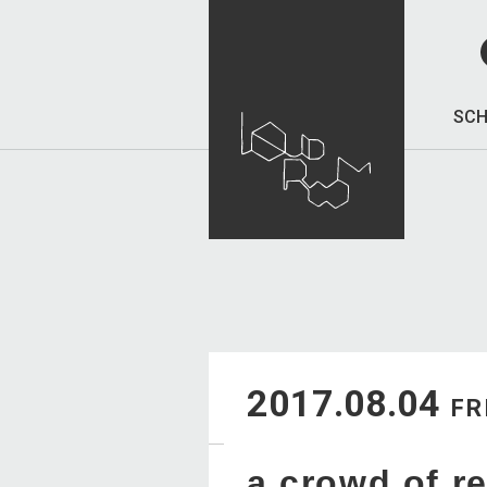
SCH
2017.08.04
FR
a crowd of r