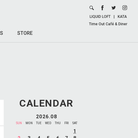
LIQUID LOFT
|
KATA
Time Out Café & Diner
S
STORE
CALENDAR
2026.08
SUN
MON
TUE
WED
THU
FRI
SAT
1