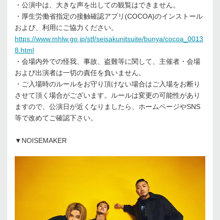
・公演中は、⼤きな声を出しての観覧はできません。
・厚⽣労働省指定の接触確認アプリ(COCOA)のインストール
および、利⽤にご協⼒ください。
https://www.mhlw.go.jp/stf/seisakunitsuite/bunya/cocoa_0013
8.html
・会場内外での怪我、事故、盗難等に関して、主催者・会場
および出演者は⼀切の責任を負いません。
・ご⼊場時のルールをお守り頂けない場合はご⼊場をお断り
させて頂く場合がございます。ルールは変更の可能性があり
ますので、公演⽇が近くなりましたら、ホームページやSNS
等で改めてご確認下さい。
▼NOISEMAKER