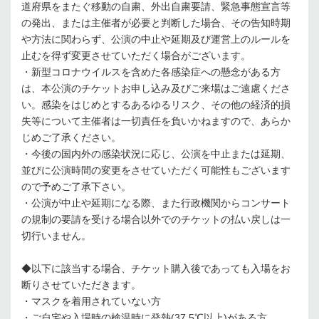
道府県をまたぐ移動の⾃粛、外出⾃粛要請、緊急事態宣⾔等
の発出、または主催者が必要と判断した場合、その告知時期
や⽅法に関わらず、公演の中⽌や延期及び運営上のルールを
⽌むを得ず変更させていただく場合がございます。
・新型コロナウイルスを含めた各感染症への懸念がある⽅
は、本公演のチケットお申し込み及びご来場はご遠慮くださ
い。感染をはじめとするあるゆるリスク、その他の経済的損
失等について主催者は⼀切責任を負いかねますので、あらか
じめご了承ください。
・今後の国内外の感染状況に応じ、公演を中⽌または延期、
並びに公演時間の変更をさせていただく可能性もございます
ので予めご了承下さい。
・公演が中⽌や延期になる際、また⾏政機関からコンサート
の規制の要請を受ける場合以外でのチケットの払い戻しは⼀
切⾏いません。
◆以下に該当する場合、チケット購⼊後であっても⼊場をお
断りさせていただきます。
・マスクを着⽤されていない⽅
・ご⾃宅や⼊場時の検温時に発熱(37.5℃以上)がある⽅