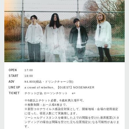
OPEN
17:00
START
18:00
ADV
¥4,800(税込・ドリンクチャージ別)
LINE UP
a crowd of rebellion、【GUEST】NOISEMAKER
TICKET
チケットぴあ ローソンチケット e+
※6歳以上チケット必要。6歳未満⼊場不可。
※枚数制限：お一人様4枚まで。
※新型コロナウイルス感染症対策として、開催地域・会場の使⽤規定
に従った、収容⼈数にて実施致します。
ソーシャルディスタンスを確保した上での間隔を空けた座席配置(スタ
ンディングの場合は間隔を空けた⽴ち位置指定)になる可能性がありま
す。