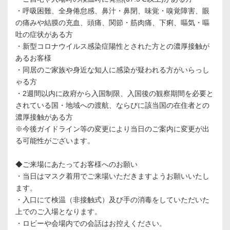
・呼吸困難、全⾝倦怠感、⿐汁・⿐閉、味覚・嗅覚障害、眼
の痛みや結膜の充⾎、頭痛、関節・筋⾁痛、下痢、嘔気・嘔
吐の症状がある⽅
・新型コロナウイルス感染症陽性とされた⽅との濃厚接触が
あるお客様
・同居のご家族や⾝近な知⼈に感染が疑われる⽅がいらっし
ゃる⽅
・2週間以内に政府から⼊国制限、⼊国後の観察期間を必要と
されている国・地域への渡航、ならびに該当国の在住者との
濃厚接触がある⽅
※今後ガイドライン等の変更により当⽇のご案内に変更が出
る可能性がございます。
◆ご来場にあたってお客様へのお願い
・当⽇はマスク着⽤でご来場いただきますようお願いいたし
ます。
・⼊⼝にて検温（⾮接触式）及び⼿の消毒をしていただいた
上でのご⼊場となります。
・ロビーや会場内での会話はお控えください。