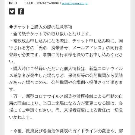
INFO
H.I.P.：03-3475-9999 /
www.hipjpn.co.jp
◆チケットご購⼊の際の注意事項
・全て紙チケットでの取り扱いとなります。
・複数枚お申し込みになる際は、チケット申し込み時に、同
⾏される⽅の「⽒名、携帯番号、メールアドレス」の同⾏者
登録が必要です。事前に同⾏者様を決めてお申し込みくださ
い。
・購⼊時にご登録いただいた個⼈情報は、新型コロナウィル
ス感染者が発⽣した場合など、保健所等の公的機関から要請
があった場合にのみ、公的機関や会場側へ提供させて頂きま
す。
・万⼀、新型コロナウイルス感染や濃厚接触による⾏動の⾃
粛の理由により、当⽇ご来場になる⽅が変更になる際は、会
場にてご申請ください。尚、来場者変更による責任は⼀切負
いかねます。
・今後、政府及び各⾃治体発表のガイドラインの変更や、都