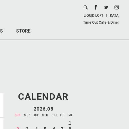
LIQUID LOFT
|
KATA
Time Out Café & Diner
S
STORE
CALENDAR
2026.08
SUN
MON
TUE
WED
THU
FRI
SAT
1