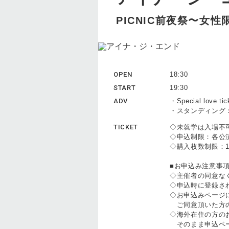
PICNIC前夜祭〜女性
OPEN
18:30
START
19:30
ADV
・Special lov
・スタンディング：
TICKET
◇未就学は入場不
◇申込制限：各公
◇購入枚数制限：1公演
■お申込み注意事
◇主催者の同意な
◇申込時に登録さ
◇お申込みページ
ご同意頂いた方の
◇海外在住の方の
そのまま申込ペー