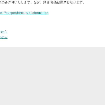
影のみ許可いたします。なお、録音/録画は厳禁となります。
ps://supportform.jp/a-information
ラから
ラから