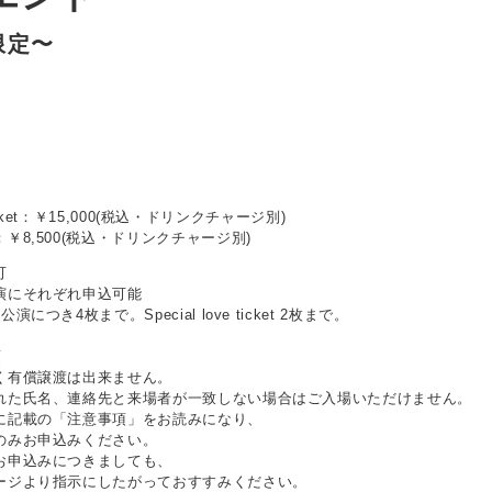
限定〜
e ticket：￥15,000(税込・ドリンクチャージ別)
￥8,500(税込・ドリンクチャージ別)
可
演にそれぞれ申込可能
につき4枚まで。Special love ticket 2枚まで。
項
く有償譲渡は出来ません。
れた氏名、連絡先と来場者が一致しない場合はご入場いただけません。
に記載の「注意事項」をお読みになり、
みお申込みください。
お申込みにつきましても、
ジより指示にしたがっておすすみください。