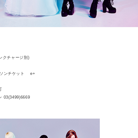
リンクチャージ別)
ーソンチケット e+
可
3(3499)6669