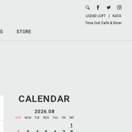
LIQUID LOFT
|
KATA
Time Out Café & Diner
S
STORE
CALENDAR
2026.08
SUN
MON
TUE
WED
THU
FRI
SAT
1