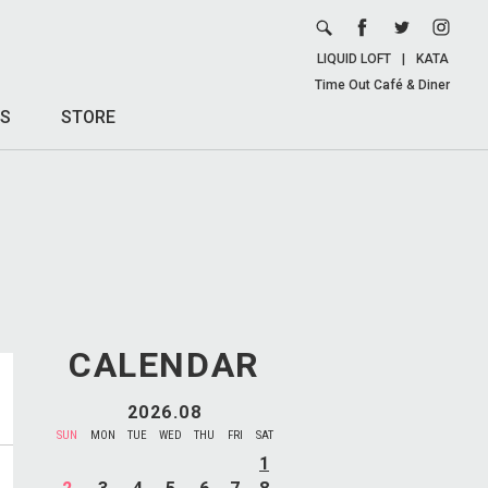
LIQUID LOFT
|
KATA
Time Out Café & Diner
S
STORE
CALENDAR
2026.08
SUN
MON
TUE
WED
THU
FRI
SAT
1