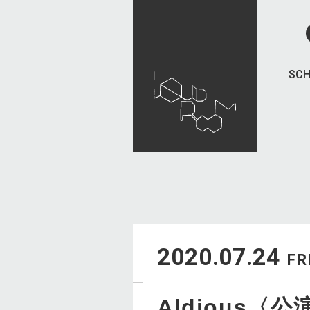
SCH
2020.07.24
FR
Aldious〈