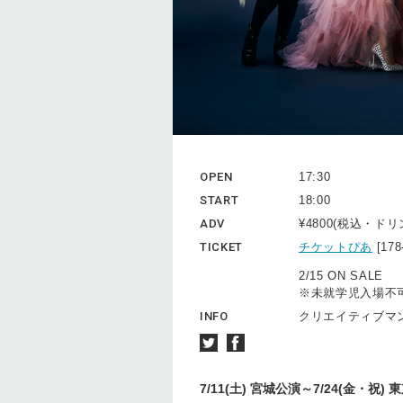
OPEN
17:30
START
18:00
ADV
¥4800(税込・ド
TICKET
チケットぴあ
[17
2/15 ON SALE
※未就学児入場不
INFO
クリエイティブマン 0
7/11(土) 宮城公演～7/24(金・祝