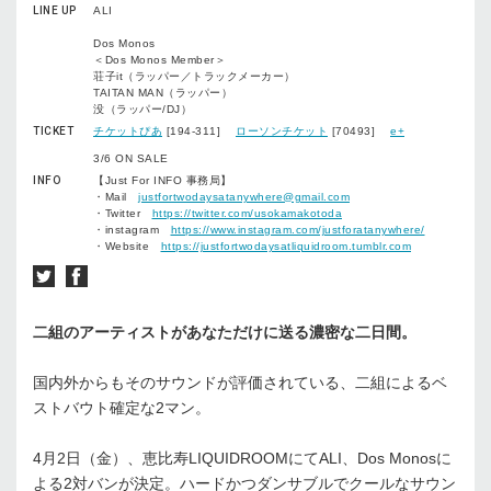
LINE UP
ALI
Dos Monos
＜Dos Monos Member＞
荘子it（ラッパー／トラックメーカー）
TAITAN MAN（ラッパー）
没（ラッパー/DJ）
TICKET
チケットぴあ
[194-311]
ローソンチケット
[70493]
e+
3/6 ON SALE
INFO
【Just For INFO 事務局】
・Mail
justfortwodaysatanywhere@gmail.com
・Twitter
https://twitter.com/usokamakotoda
・instagram
https://www.instagram.com/justforatanywhere/
・Website
https://justfortwodaysatliquidroom.tumblr.com
二組のアーティストがあなただけに送る濃密な二日間。
国内外からもそのサウンドが評価されている、二組によるベ
ストバウト確定な2マン。
4月2日（金）、恵比寿LIQUIDROOMにてALI、Dos Monosに
よる2対バンが決定。ハードかつダンサブルでクールなサウン