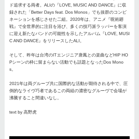
ド追求する両者。ALIの『LOVE, MUSIC AND DANCE』に収
録された「Better Days feat. Dos Monos」でも抜群のコンビ
ネーションを感じさせた二組。2020年は、アニメ『呪術廻
戦』で全世界的に注目を浴び、多くの技巧派ラッパーを客演
に迎え新たなバンドの可能性を示したアルバム『LOVE, MUSI
C AND DANCE』をリリースしたALI。
そして、昨年は台湾のITエンジニア唐鳳との楽曲などHIP HO
Pシーンの枠に留まらない活動でも話題となったDos Mono
s。
2021年は両グループ共に国際的な活動が期待される中で、圧
倒的なライヴ巧者であるこの両組の濃密なグルーヴで会場が
沸騰すること間違いなし。
text by 高野虎