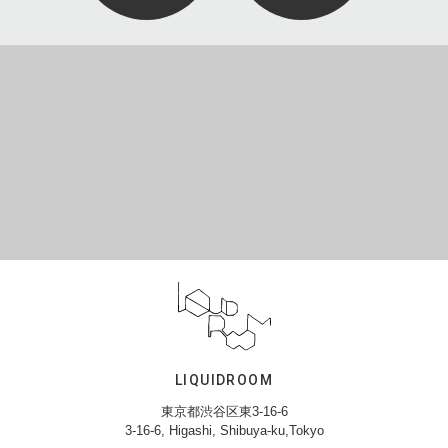
LIQUIDROOM
東京都渋谷区東3-16-6
3-16-6, Higashi, Shibuya-ku,Tokyo