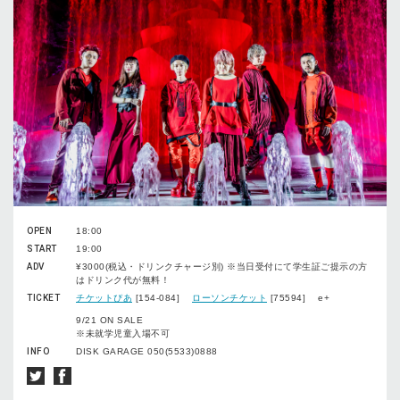
OPEN
18:00
START
19:00
ADV
¥3000(税込・ドリンクチャージ別) ※当日受付にて学生証ご提示の方
はドリンク代が無料！
TICKET
チケットぴあ
[154-084]
ローソンチケット
[75594] e+
9/21 ON SALE
※未就学児童入場不可
INFO
DISK GARAGE 050(5533)0888