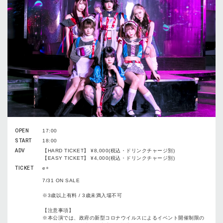
OPEN
17:00
START
18:00
ADV
【HARD TICKET】 ¥8,000(税込・ドリンクチャージ別)
【EASY TICKET】 ¥4,000(税込・ドリンクチャージ別)
TICKET
e+
7/31 ON SALE
※3歳以上有料 / 3歳未満入場不可
【注意事項】
※本公演では、政府の新型コロナウイルスによるイベント開催制限の