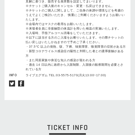
見解に基づき、販売する座席数を設定してまいります。
※チケットご購入後のキャンセル・変更・払戻はできません。
※チケットのご購入に関しまして、ご自身の体調や環境などを考慮の
うえでよくご検討いただき、 慎重にご判断くださいますようお願いい
たします。
※会場内ではマスクの着用をお願いいたします。
※来場者全員に非接触型の体温計を用いた検温の実施いたします。
※入場時、手指アルコール消毒をしていただきます。
※以下に該当する方のご入場をお断りいたします。その際チケットの
払い戻しはいたしかねますので予めご了承ください。
・37.5°C 以上の発熱、咳、下痢、味覚障害、嗅覚障害の症状がある方
・新型コロナウイルス感染症の陽性と判明した者との濃厚接触がある
方
・また同居家族や身近な知人の感染が疑われる方
・過去 14 日以内に政府から入国制限、入国後の観察期間を必要とさ
れている方
INFO
ライブエグザム TEL:03-5575-5170(月火13:00~17:00)
TICKET INFO