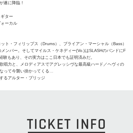
が遂に降臨！
＆ギター
ヴォーカル
ット・フィリップス（Drums）、ブライアン・マーシャル（Bass）
メンバー。そしてマイルス・ケネディー(Vo.)はSLASHのバンドにF
dyとして来日経験もあり、その実力はここ日本でも証明済みだ。
歌唱力と、メロディアスでアグレッシヴな最高級ハード／ヘヴィの
なって今襲い掛かってくる…
するアルター・ブリッジ
TICKET INFO