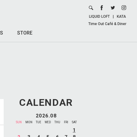
LIQUID LOFT
|
KATA
Time Out Café & Diner
S
STORE
CALENDAR
2026.08
SUN
MON
TUE
WED
THU
FRI
SAT
1