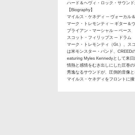
ハード＆ヘヴィ・ロック・サウンド
【Biography】
マイルス・ケネディ ─ ヴォーカル
マーク・トレモンティ ─ ギター＆
ブライアン・マーシャル ─ ベース
スコット・フィリップス ─ ドラム
マーク・トレモンティ（Gt.）、スコ
は米モンスター・バンド、CREEDの
eaturing Myles Kenne
情熱と感情をむき出しにした圧巻の
秀逸なるサウンドが、圧倒的音像と
マイルス・ケネディをフロントに擁