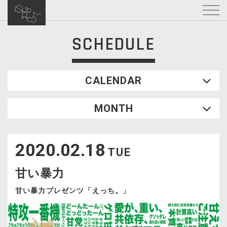
SCHEDULE
CALENDAR
2026.08
MONTH
SUN
MON
TUE
WED
THU
FRI
SAT
1
2020.02.18
2
3
4
5
6
7
8
TUE
9
10
11
12
13
14
15
甘い暴力
16
17
18
19
20
21
22
23
24
25
26
27
28
29
甘い暴力プレゼンツ「えっち。」
30
31