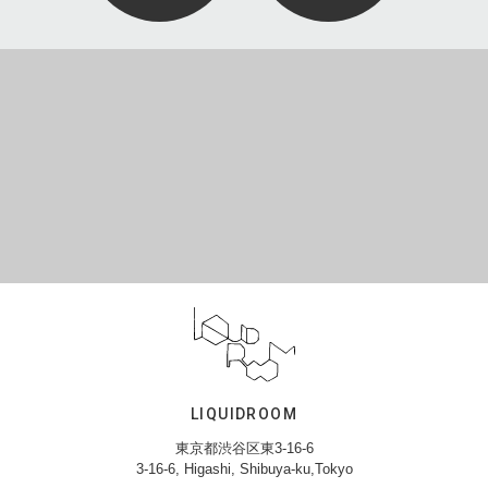
LIQUIDROOM
東京都渋谷区東3-16-6
3-16-6, Higashi, Shibuya-ku,Tokyo