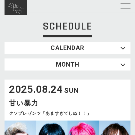
SCHEDULE
CALENDAR
2026.08
MONTH
SUN
MON
TUE
WED
THU
FRI
SAT
1
2025.08.24
2
3
4
5
6
7
8
SUN
9
10
11
12
13
14
15
甘い暴力
16
17
18
19
20
21
22
23
24
25
26
27
28
29
クソプレゼンツ「あますぎてしぬ！！」
30
31