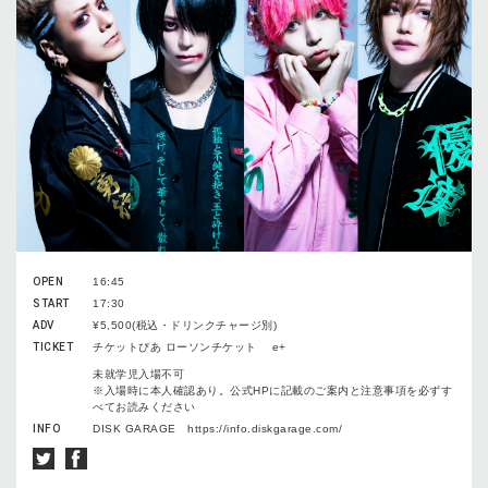
OPEN
16:45
START
17:30
ADV
¥5,500(税込・ドリンクチャージ別)
TICKET
チケットぴあ ローソンチケット e+
未就学児入場不可
※入場時に本人確認あり。公式HPに記載のご案内と注意事項を必ずす
べてお読みください
INFO
DISK GARAGE https://info.diskgarage.com/