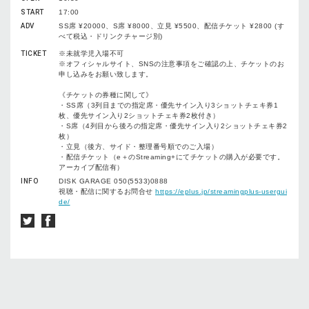
START
17:00
ADV
SS席 ¥20000、S席 ¥8000、立見 ¥5500、配信チケット ¥2800 (す
べて税込・ドリンクチャージ別)
TICKET
※未就学児入場不可
※オフィシャルサイト、SNSの注意事項をご確認の上、チケットのお
申し込みをお願い致します。
《チケットの券種に関して》
・SS席（3列目までの指定席・優先サイン入り3ショットチェキ券1
枚、優先サイン入り2ショットチェキ券2枚付き）
・S席（4列目から後ろの指定席・優先サイン入り2ショットチェキ券2
枚）
・立見（後方、サイド・整理番号順でのご入場）
・配信チケット（e＋のStreaming+にてチケットの購入が必要です。
アーカイブ配信有）
INFO
DISK GARAGE 050(5533)0888
視聴・配信に関するお問合せ
https://eplus.jp/streamingplus-usergui
de/