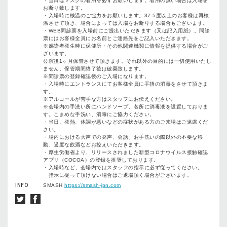
・当日はマスクの着用を必ずお願いします。着用の無い場合は入場を
お断り致します。
・入場時に検温のご協力をお願いします。37.5度以上のお客様は再検
温させて頂き、場合によっては入場をお断りする場合もございます。
・WEB問診票を入場前にご提出いただきます（又は記入用紙）。問診
票にはお客様全員にお名前とご連絡先をご記入いただきます。
※感染者発生時に保健所・その他関連機関に情報を提供する場合がご
ざいます。
公演後1ヶ月保管させて頂きます。それ以外の目的には一切使用いたし
ません。保管期間終了後は破棄致します。
※問診票の登録確認後のご入場になります。
・入場時にエントランスにてお客様全員に手指の消毒をさせて頂きま
す。
※アルコールが苦手な方はスタッフにお伝えください。
※会場内の手洗い所にハンドソープ、各所に消毒液を設置しておりま
す。こまめな手洗い、消毒にご協力ください。
・当日、発熱、体調が悪いなどの症状がある方のご来場はご遠慮くだ
さい。
・場内における大声での発声、会話、お手洗いの際以外の不要な移
動、過度な飲酒などお控えいただきます。
・厚生労働省より、リリースされました新型コロナウイルス接触確認
アプリ（COCOA）の登録を推奨しております。
・入場時など、会場内ではスタッフの指示に必ず従ってください。
指示に従って頂けない場合はご退場頂く場合がございます。
INFO
SMASH
https://smash-jpn.com