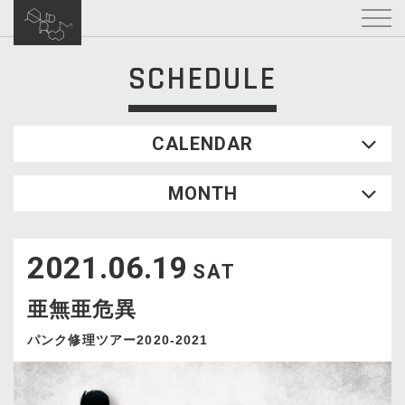
SCHEDULE
CALENDAR
2026.08
MONTH
SUN
MON
TUE
WED
THU
FRI
SAT
1
2021.06.19
2
3
4
5
6
7
8
SAT
9
10
11
12
13
14
15
亜無亜危異
16
17
18
19
20
21
22
23
24
25
26
27
28
29
パンク修理ツアー2020-2021
30
31