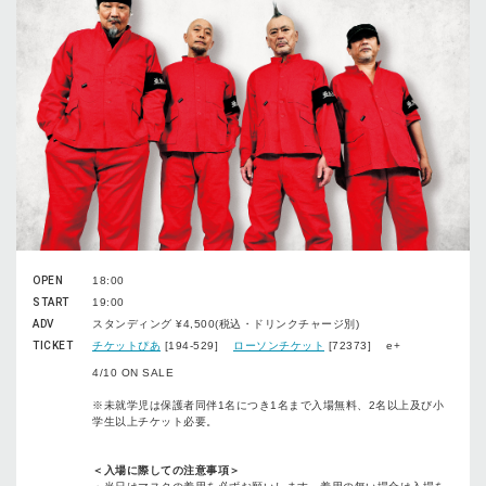
OPEN
18:00
START
19:00
ADV
スタンディング ¥4,500(税込・ドリンクチャージ別)
TICKET
チケットぴあ
[194-529]
ローソンチケット
[72373] e+
4/10 ON SALE
※未就学児は保護者同伴1名につき1名まで入場無料、2名以上及び小
学生以上チケット必要。
＜入場に際しての注意事項＞