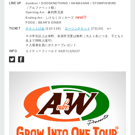
LINE UP
dustbox / GOOD4NOTHING / HAWAIIAN6 / STOMPIN’BIRD
（アルファベット順）
Opening Act：麻利男兄弟
new!!!
Ending Act：しけもくロッカーズ
FOOD：BEAR’S DINER
TICKET
チケットぴあ
[110-119]
ローソンチケット
[73124] e+
※小学生以上は有料、未就学児童は無料（大人１名につき、子ども１
名まで同時入場可）
※入場者全員にポスタープレゼント
INFO
エイティーフィールド 03(5712)5227