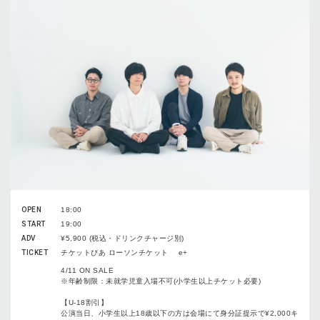
OPEN
18:00
START
19:00
ADV
¥5,900 (税込・ドリンクチャージ別)
TICKET
チケットぴあ ローソンチケット e+
4/11 ON SALE
※年齢制限：未就学児童入場不可(小学生以上チケット必要)
【U-18割引】
公演当日、小学生以上18歳以下の方は会場にて身分証提示で¥2,000キ