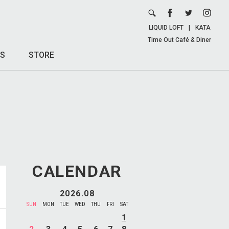
LIQUID LOFT
|
KATA
Time Out Café & Diner
S
STORE
CALENDAR
2026.08
SUN
MON
TUE
WED
THU
FRI
SAT
1