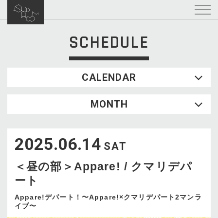
SCHEDULE
CALENDAR
2026.08
MONTH
SUN
MON
TUE
WED
THU
FRI
SAT
1
2025.06.14
2
3
4
5
6
7
8
SAT
9
10
11
12
13
14
15
＜昼の部＞Appare! / クマリデパ
16
17
18
19
20
21
22
ート
23
24
25
26
27
28
29
30
31
Appare!デパート！〜Appare!×クマリデパート2マンラ
イブ〜