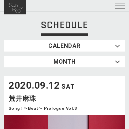
SCHEDULE
CALENDAR
2026.08
MONTH
SUN
MON
TUE
WED
THU
FRI
SAT
1
2020.09.12
2
3
4
5
6
7
8
SAT
9
10
11
12
13
14
15
荒井麻珠
16
17
18
19
20
21
22
23
24
25
26
27
28
29
Song! 〜Beat〜 Prologue Vol.3
30
31