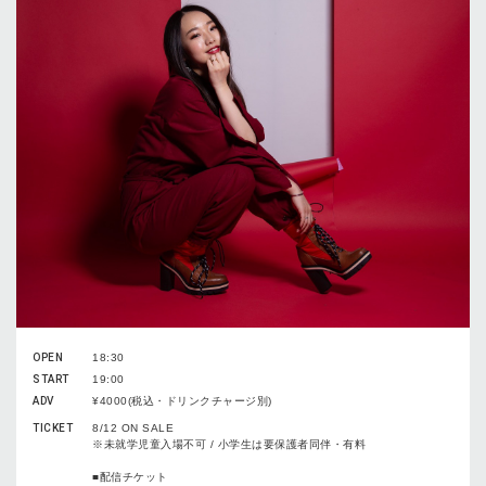
OPEN
18:30
START
19:00
ADV
¥4000(税込・ドリンクチャージ別)
TICKET
8/12 ON SALE
※未就学児童入場不可 / 小学生は要保護者同伴・有料
■配信チケット