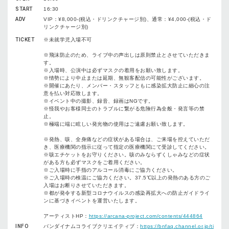
START
16:30
ADV
VIP：¥8,000-(税込・ドリンクチャージ別)、通常：¥4,000-(税込・ド
リンクチャージ別)
TICKET
※未就学児入場不可
※飛沫防止のため、ライブ中の声出しは原則禁止とさせていただきま
す。
※入場時、公演中は必ずマスクの着用をお願い致します。
※情勢により中止または延期、無観客配信の可能性がございます。
※開催にあたり、メンバー・スタッフともに感染拡大防止に細心の注
意を払い対応致します。
※イベント中の撮影、録音、録画はNGです。
※怪我やお客様同士のトラブルに繋がる危険行為全般・発言等の禁
止。
※極端に端に眩しい発光物の使用はご遠慮お願い致します。
※発熱、咳、全身痛などの症状がある場合は、ご来場を控えていただ
き、医療機関の指示に従って指定の医療機関にて受診してください。
※咳エチケットをお守りください。咳のみならずくしゃみなどの症状
がある方も必ずマスクをご着用ください。
※ご入場時に手指のアルコール消毒にご協力ください。
※ご入場時の検温にご協力ください。37.5℃以上の発熱のある方のご
入場はお断りさせていただきます。
※都が発令する新型コロナウイルスの感染再拡大への防止ガイドライ
ンに基づきイベントを運営いたします。
アーティストHP：
https://arcana-project.com/contents/444864
INFO
バンダイナムコライブクリエイティブ：
https://bnfaq.channel.or.jp/ti