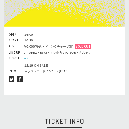
OPEN
16:00
START
16:30
ADV
¥6,000(税込・ドリンクチャージ別)
SOLD OUT
LINE UP
ΛrlequiΩ / Royz / 甘い暴力 / RAZOR / えんそく
TICKET
e+
12/16 ON SALE
INFO
ネクストロード 03(5114)7444
TICKET INFO