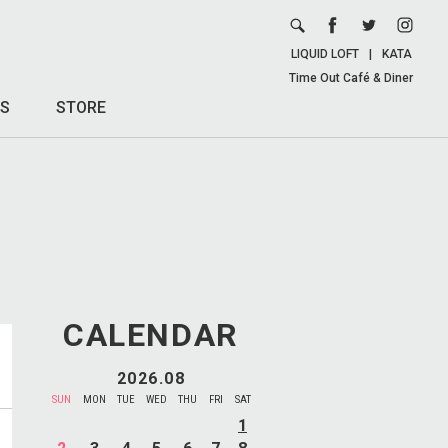
LIQUID LOFT
|
KATA
Time Out Café & Diner
S
STORE
CALENDAR
2026.08
SUN
MON
TUE
WED
THU
FRI
SAT
1