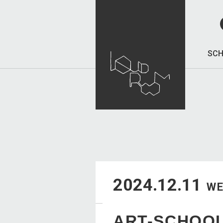
SCH
2024.12.11
W
ART-SCHOO