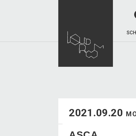
SCH
2021.09.20
M
ASCA