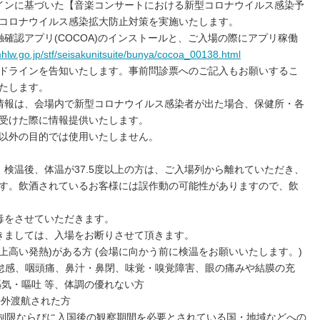
インに基づいた【音楽コンサートにおける新型コロナウイルス感染予
コロナウイルス感染拡大防止対策を実施いたします。
確認アプリ(COCOA)のインストールと、ご入場の際にアプリ稼働
hlw.go.jp/stf/seisakunitsuite/bunya/cocoa_00138.html
ドラインを告知いたします。事前問診票へのご記入もお願いするこ
たします。
情報は、会場内で新型コロナウイルス感染者が出た場合、保健所・各
受けた際に情報提供いたします。
以外の目的では使用いたしません。
。検温後、体温が37.5度以上の方は、ご入場列から離れていただき、
す。飲酒されているお客様には誤作動の可能性がありますので、飲
毒をさせていただきます。
きましては、入場をお断りさせて頂きます。
度以上高い発熱)がある方 (会場に向かう前に検温をお願いいたします。)
倦怠感、咽頭痛、鼻汁・鼻閉、味覚・嗅覚障害、眼の痛みや結膜の充
嘔気・嘔吐 等、体調の優れない方
海外渡航された方
入国制限ならびに入国後の観察期間を必要とされている国・地域などへの