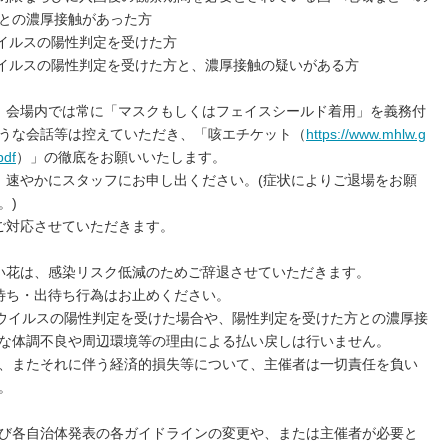
との濃厚接触があった方
ウイルスの陽性判定を受けた方
ナウイルスの陽性判定を受けた方と、濃厚接触の疑いがある方
、会場内では常に「マスクもしくはフェイスシールド着用」を義務付
うな会話等は控えていただき、「咳エチケット（
https://www.mhlw.g
pdf
）」の徹底をお願いいたします。
、速やかにスタッフにお申し出ください。(症状によりご退場をお願
。)
ご対応させていただきます。
い花は、感染リスク低減のためご辞退させていただきます。
待ち・出待ち行為はお止めください。
ナウイルスの陽性判定を受けた場合や、陽性判定を受けた方との濃厚接
な体調不良や周辺環境等の理由による払い戻しは行いません。
、またそれに伴う経済的損失等について、主催者は一切責任を負い
。
び各自治体発表の各ガイドラインの変更や、または主催者が必要と