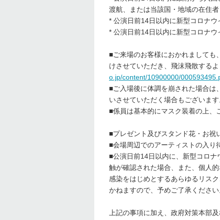
渡航、または当該国・地域の在住者
* 公演日前14日以内に新型コロナ
* 公演日前14日以内に新型コロ
■ご来場のお客様におかれましても
けさせていただき、飛沫飛散するよ
o.jp/content/10900000/000593495.
■ご入場後に体調を崩された場合は
いさせていただく場合もございます
■係員は基本的にマスク装着の上、
■プレゼント及びスタンド花・お祝
■会場周辺でのアーティストの入り
■公演日前14日以内に、新型コロ
触が確認された場合、また、個人的
感染をはじめとするあらゆるリスク
かねますので、予めご了承ください
上記の事項に加え、政府対策本部及