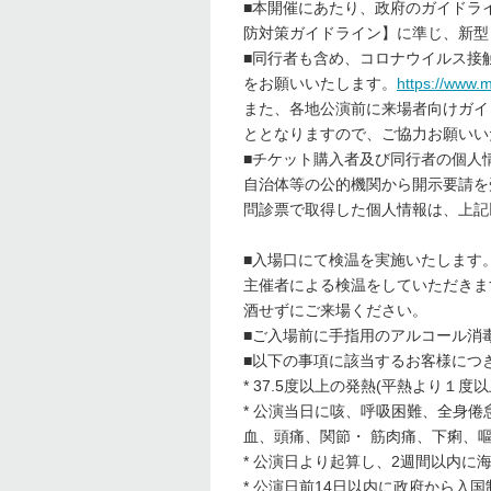
■本開催にあたり、政府のガイドラ
防対策ガイドライン】に準じ、新型
■同行者も含め、コロナウイルス接触
をお願いいたします。
https://www.m
また、各地公演前に来場者向けガイ
ととなりますので、ご協力お願いい
■チケット購入者及び同行者の個人
自治体等の公的機関から開示要請を
問診票で取得した個人情報は、上記
■入場口にて検温を実施いたします
主催者による検温をしていただきま
酒せずにご来場ください。
■ご入場前に手指用のアルコール消
■以下の事項に該当するお客様につ
* 37.5度以上の発熱(平熱より１
* 公演当日に咳、呼吸困難、全身
血、頭痛、関節・ 筋肉痛、下痢、
* 公演日より起算し、2週間以内に
* 公演日前14日以内に政府から