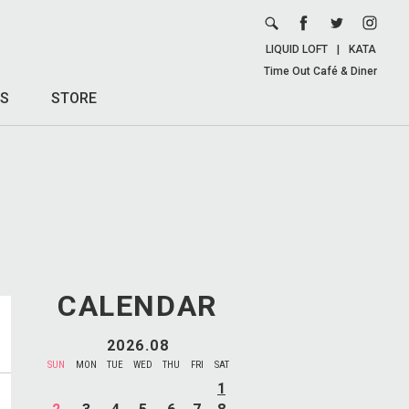
LIQUID LOFT
|
KATA
Time Out Café & Diner
S
STORE
CALENDAR
2026.08
SUN
MON
TUE
WED
THU
FRI
SAT
1