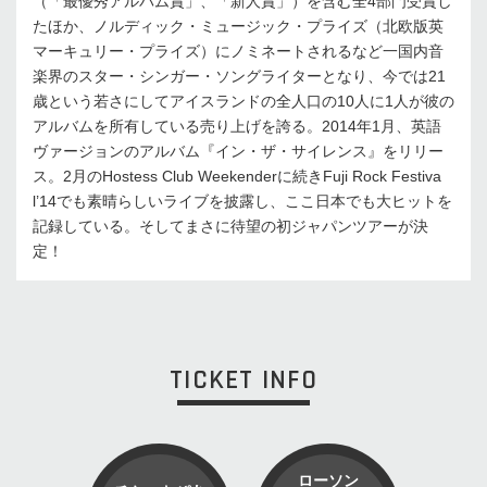
（「最優秀アルバム賞」、「新人賞」）を含む全4部門受賞し
たほか、ノルディック・ミュージック・プライズ（北欧版英
マーキュリー・プライズ）にノミネートされるなど一国内音
楽界のスター・シンガー・ソングライターとなり、今では21
歳という若さにしてアイスランドの全人口の10人に1人が彼の
アルバムを所有している売り上げを誇る。2014年1月、英語
ヴァージョンのアルバム『イン・ザ・サイレンス』をリリー
ス。2月のHostess Club Weekenderに続きFuji Rock Festiva
l’14でも素晴らしいライブを披露し、ここ日本でも大ヒットを
記録している。そしてまさに待望の初ジャパンツアーが決
定！
TICKET INFO
ローソン