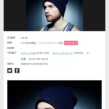
START
18:00
ADV
￥5,800(税込・ドリンクチャージ別)
SOLD OUT
DOOR
-
TICKET
チケットぴあ
[245-120]
ローソンチケット
[76523] e+
岩盤、10/18 ON SALE
INFO
SMASH 03(3444)6751