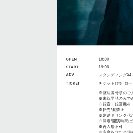
OPEN
18:00
START
19:00
ADV
スタンディング¥4,
TICKET
チケットぴあ ロ
※整理番号順のご
※未就学児のみで
※録音・録画機材
※転売/渡禁止
※別途ドリンク代
※開場/開演時間
※再入場不可
※客席を含む会場