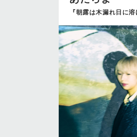
『朝露は木漏れ日に溶けて』A