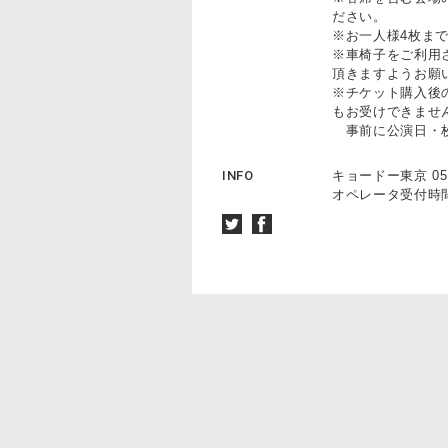
ださい。
※お一人様4枚ま
※車椅子をご利用
頂きますようお願
※チケット購入後
もお受けできませ
事前に公演日・枚
INFO
キョードー東京 0570
オペレータ受付時間（平