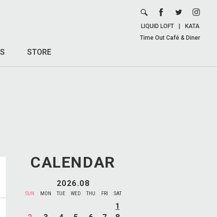
LIQUID LOFT
|
KATA
Time Out Café & Diner
S
STORE
CALENDAR
2026.08
SUN
MON
TUE
WED
THU
FRI
SAT
1