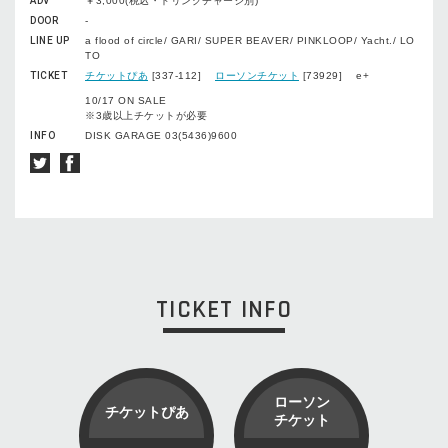
ADV
￥3,000(税込・ドリンクチャージ別)
DOOR
-
LINE UP
a flood of circle/ GARI/ SUPER BEAVER/ PINKLOOP/ Yacht./ LO
TO
TICKET
チケットぴあ
[337-112]
ローソンチケット
[73929] e+
10/17 ON SALE
※3歳以上チケットが必要
INFO
DISK GARAGE 03(5436)9600
TICKET INFO
ローソン
チケットぴあ
チケット