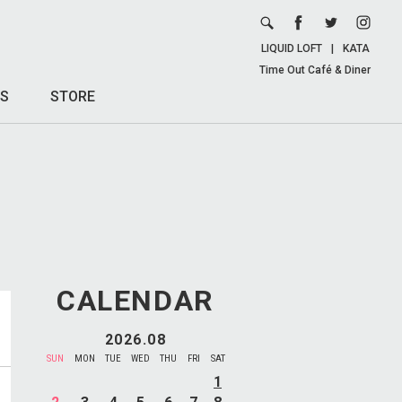
LIQUID LOFT
|
KATA
Time Out Café & Diner
S
STORE
CALENDAR
2026.08
SUN
MON
TUE
WED
THU
FRI
SAT
1