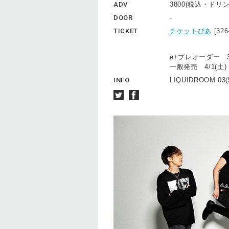
ADV
3800(税込・ドリ
DOOR
-
TICKET
チケットぴあ
[32
e+プレオーダー 3/1
一般発売 4/1(土)
INFO
LIQUIDROOM 03(