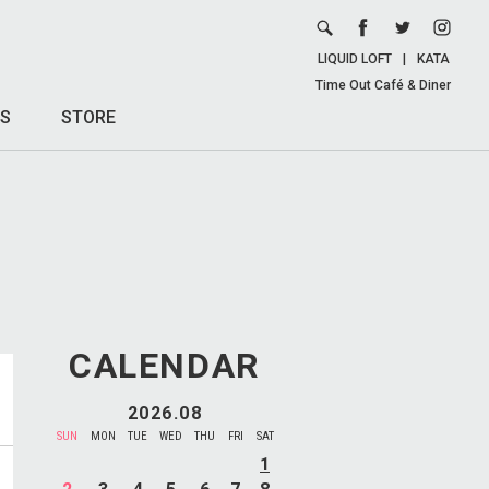
LIQUID LOFT
|
KATA
Time Out Café & Diner
S
STORE
CALENDAR
2026.08
SUN
MON
TUE
WED
THU
FRI
SAT
1