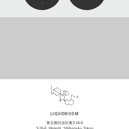
LIQUIDROOM
東京都渋谷区東3-16-6
3-16-6, Higashi, Shibuya-ku,Tokyo