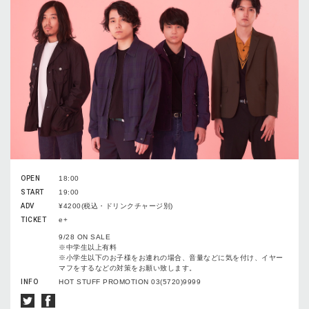
OPEN
18:00
START
19:00
ADV
¥4200(税込・ドリンクチャージ別)
TICKET
e+
9/28 ON SALE
※中学生以上有料
※小学生以下のお子様をお連れの場合、音量などに気を付け、イヤー
マフをするなどの対策をお願い致します。
INFO
HOT STUFF PROMOTION 03(5720)9999