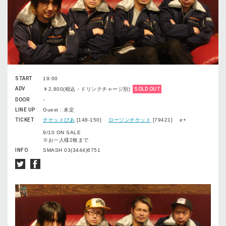
START
19:00
ADV
￥2,800(税込・ドリンクチャージ別)
SOLD OUT
DOOR
-
LINE UP
Guest : 未定
TICKET
チケットぴあ
[148-150]
ローソンチケット
[79421] e+
9/10 ON SALE
※お一人様2枚まで
INFO
SMASH 03(3444)6751