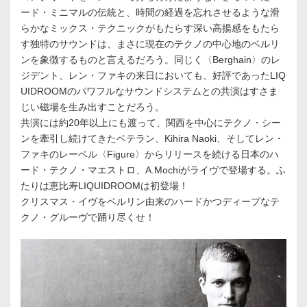
ード・ミニマルの伝統と、時間の経過を忘れさせるような滑
らかなミックス・テクニックがもたらす深い高揚感をもたら
す独特のサウンドは、まさに現在のテクノの中心地のベルリ
ンを象徴するものと言えるだろう。同じく〈Berghain〉のレ
ジデント、レン・ファキの来日においても、好評であったLIQ
UIDROOMのパワフルなサウンドシステムとの共演はすさま
じい磁場を生み出すことだろう。
共演には約20年以上にも渡って、関西を中心にテクノ・シー
ンを牽引し続けてきたベテラン、Kihira Naoki、そしてレン・
ファキのレーベル〈Figure〉からリリースを続ける日本のハ
ード・テクノ・マエストロ、A.Mochiがライヴで登場する。ふ
たりは恵比寿LIQUIDROOMは初登場！
クリスマス・イヴをベルリン由来のハードかつディープなテ
クノ・グルーヴで踊り尽くせ！