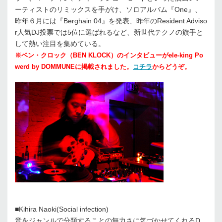
ーティストのリミックスを手がけ、ソロアルバム『One』、
昨年６月には『Berghain 04』を発表、昨年のResident Adviso
r人気DJ投票では5位に選ばれるなど、新世代テクノの旗手と
して熱い注目を集めている。
※ベン・クロック（BEN KLOCK）のインタビューがele-king Po
werd by DOMMUNEに掲載されました。
コチラ
からどうぞ。
■Kihira Naoki(Social infection)
音をジャンルで分類することの無力さに気づかせてくれるD