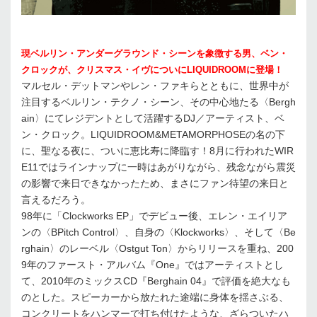
現ベルリン・アンダーグラウンド・シーンを象徴する男、ベン・
クロックが、クリスマス・イヴについにLIQUIDROOMに登場！
マルセル・デットマンやレン・ファキらとともに、世界中が
注目するベルリン・テクノ・シーン、その中心地たる〈Bergh
ain〉にてレジデントとして活躍するDJ／アーティスト、ベ
ン・クロック。LIQUIDROOM&METAMORPHOSEの名の下
に、聖なる夜に、ついに恵比寿に降臨す！8月に行われたWIR
E11ではラインナップに一時はあがりながら、残念ながら震災
の影響で来日できなかったため、まさにファン待望の来日と
言えるだろう。
98年に「Clockworks EP」でデビュー後、エレン・エイリア
ンの〈BPitch Control〉、自身の〈Klockworks〉、そして〈Be
rghain〉のレーベル〈Ostgut Ton〉からリリースを重ね、200
9年のファースト・アルバム『One』ではアーティストとし
て、2010年のミックスCD『Berghain 04』で評価を絶大なも
のとした。スピーカーから放たれた途端に身体を揺さぶる、
コンクリートをハンマーで打ち付けたような、ざらついたハ