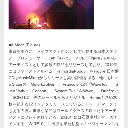
■A.Mochi(Figure)
東京を拠点に、ライブアクトやDJとして活動する日本人テク
ノ・プロデューサー。Len Fakiのレーベル「Figure」の中心
アーティストとして多数の作品をリリースしており、2010年
にはファーストアルバム「Primordial-Soup」をFigure(日本盤
CDはMusicMine)からリリースし高い評価を得る。他にもLuk
e Slaterの「Mote-Evolver」、Francois K.の「WaveTec」、S
ven Vathの「Cocoon」、System 7の「A-Wave」、Dubfire の
「SCI+TEC」等のレーベルからオリジナル、Remixも含め20
枚を超える12インチをリリースしている。トレードマークで
もある力強い重厚な楽曲はワールドクラスの錚々たるアーテ
ィストにプレイされている。2010年には石野卓球がオーガナ
イズする「WIRE10」に出演を果たし堂々のパフォーマンスを