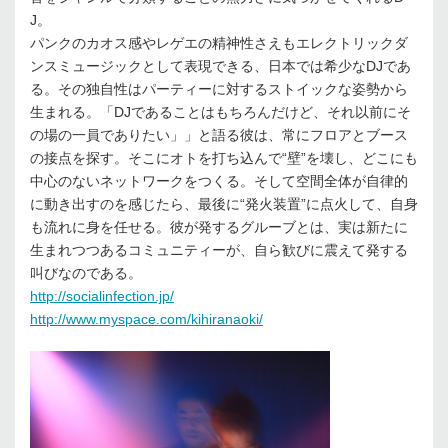
J。
パンクのカオス感やレゲエの精神性さえもエレクトリックダ
ンスミュージックとして表現できる、日本では希少なDJであ
る。その独自性はパーティーに対するストイックな姿勢から
生まれる。「DJであることはもちろんだけど、それ以前にそ
の場の一員でありたい」」と語る彼は、常にフロアとブース
の接点を探す。そこにオトを打ち込んで“壁”を壊し、どこにも
中心のないネットワークをつくる。そして空間全体が自律的
に動き出すのを感じたら、最後に“発火装置”に点火して、自身
も流れに身を任せる。彼が発するグルーブとは、実は新たに
生まれつつあるコミュニティーが、自ら歓びに震えて発する
叫びなのである。
http://socialinfection.jp/
http://www.myspace.com/kihiranaoki/