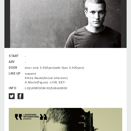
START
-
ADV
-
DOOR
door only 3,500yen(with flyer 3,000yen)
LINE UP
support
Kihira Naoki(Social infection)
A.Mochi(Figure) -LIVE SET-
INFO
LIQUIDROOM 03(5464)0800