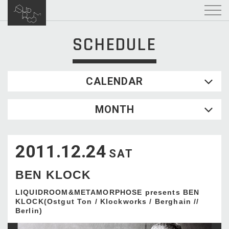
SCHEDULE
CALENDAR
2026.08
MONTH
SUN
MON
TUE
WED
THU
FRI
SAT
1
2011.12.24
2
3
4
5
6
7
8
SAT
9
10
11
12
13
14
15
BEN KLOCK
16
17
18
19
20
21
22
23
24
25
26
27
28
29
LIQUIDROOM&METAMORPHOSE presents BEN
KLOCK(Ostgut Ton / Klockworks / Berghain //
30
31
Berlin)