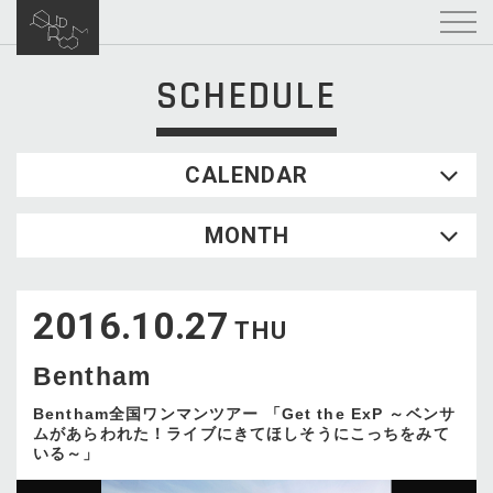
SCHEDULE
CALENDAR
2026.08
MONTH
SUN
MON
TUE
WED
THU
FRI
SAT
1
2016.10.27
2
3
4
5
6
7
8
THU
9
10
11
12
13
14
15
Bentham
16
17
18
19
20
21
22
23
24
25
26
27
28
29
Bentham全国ワンマンツアー 「Get the ExP ～ベンサ
ムがあらわれた！ライブにきてほしそうにこっちをみて
30
31
いる～」