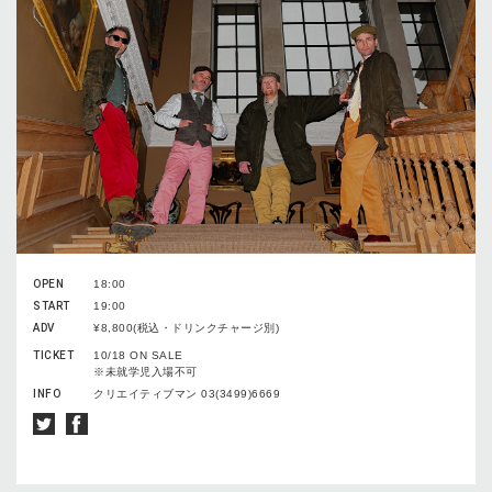
OPEN
18:00
START
19:00
ADV
¥8,800(税込・ドリンクチャージ別)
TICKET
10/18 ON SALE
※未就学児⼊場不可
INFO
クリエイティブマン 03(3499)6669