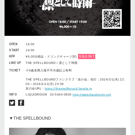
OPEN
18:00
START
19:00
ADV
¥6,000(税込・ドリンクチャージ別)
SOLD OUT
LINE UP
THE SPELLBOUND / 凛として時雨
TICKET
※6歳未満入場不可/6歳以上有料
THE SPELLBOUNDファンクラブ「友の会」先行：2024/2/1(木) 22:
00～2024/2/12(月) 23:59
友の会URL：
https://thespellbound.fanpla.jp
INFO
LIQUIDROOM 03-5464-0800
http://www.liquidroom.net
▼THE SPELLBOUND