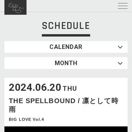
SCHEDULE
CALENDAR
2026.08
MONTH
SUN
MON
TUE
WED
THU
FRI
SAT
1
2024.06.20
2
3
4
5
6
7
8
THU
9
10
11
12
13
14
15
THE SPELLBOUND / 凛として時
16
17
18
19
20
21
22
雨
23
24
25
26
27
28
29
30
31
BIG LOVE Vol.4