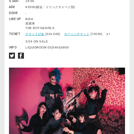
START
19:00
ADV
¥3500(税込・ドリンクチャージ別)
DOOR
-
LINE UP
BiSH
四星球
THE BOYS&GIRLS
TICKET
チケットぴあ
[324-008]
ローソンチケット
[70036] e+
3/26 ON SALE
INFO
LIQUIDROOM 03(5464)0800