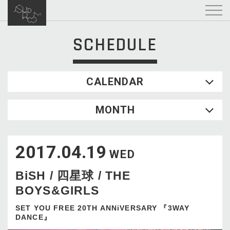
SCHEDULE
CALENDAR
2026.08
MONTH
SUN
MON
TUE
WED
THU
FRI
SAT
1
2017.04.19
2
3
4
5
6
7
8
WED
9
10
11
12
13
14
15
BiSH / 四星球 / THE
16
17
18
19
20
21
22
BOYS&GIRLS
23
24
25
26
27
28
29
30
31
SET YOU FREE 20TH ANNiVERSARY 『3WAY
DANCE』