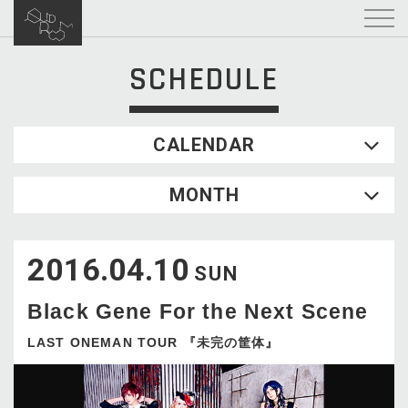
SCHEDULE
CALENDAR
2026.08
MONTH
SUN
MON
TUE
WED
THU
FRI
SAT
1
2016.04.10
2
3
4
5
6
7
8
SUN
9
10
11
12
13
14
15
Black Gene For the Next Scene
16
17
18
19
20
21
22
23
24
25
26
27
28
29
LAST ONEMAN TOUR 『未完の筐体』
30
31