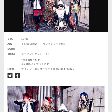
START
17:00
ADV
￥4,500(税込・ドリンクチャージ別)
DOOR
-
TICKET
ローソンチケット e+
1/23 ON SALE
※3歳以上チケット必要
INFO
サイレン・エンタープライズ 03(3447)8822