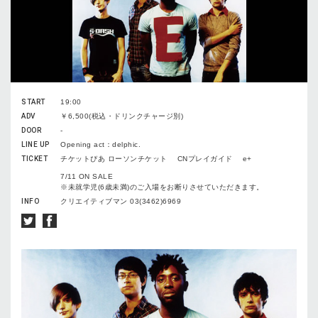
START
19:00
ADV
￥6,500(税込・ドリンクチャージ別)
DOOR
-
LINE UP
Opening act：delphic.
TICKET
チケットぴあ ローソンチケット CNプレイガイド e+
7/11 ON SALE
※未就学児(6歳未満)のご入場をお断りさせていただきます。
INFO
クリエイティブマン 03(3462)6969