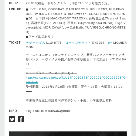
DOOR
¥4,000(税込・ドリンクチャージ別) *15:00より販売予定。
LINE UP
◼︎LIVE：GMF, COCOBAT, GARLICBOYS, HELLBENT, HUSKING
BEE, WRENCH, ROCKY & The Sweden, COKEHEAD HIPSTERS
◼︎DJ：日下部 司(MACKDADDY TRAXXX), 白鳥雪之丞(Tears of Swa
n), 高橋浩司(exPEALOUT), 田原104洋(mobstyles/&MOSH), Higo-Vi
cious(risk), MORICAWA(Low-Cal-Ball), YU(VIRGO/CHRONOMETE
R)
◼︎フード出店あり！
TICKET
チケットぴあ
[110-877]
ローソンチケット
[74733]
e+
LIQUIDR
OOM
ディスクユニオン（オンラインショップ／新宿パンクマーケット／渋
谷パンク・ヘヴィメタル館／お茶の水駅前店／下北沢店） 4/7 ON SA
LE
===
※イープラス・プレオーダーあり。
http://sort.eplus.jp/sys/T1U14P0010843P006001P002253523P0
030001
受付期間：2018年3月16日（金曜日）正午～27日（火曜日）18:00
===
※未就学児童は保護者同伴でチケット不要、小学生以上有料
INFO
LIQUIDROOM 03(5464)0800