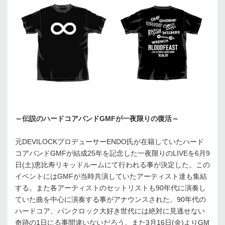
～伝説のハードコアバンドGMFが一夜限りの復活～
元DEVILOCKプロデューサーENDO氏が在籍していたハード
コアバンドGMFが結成25年を記念した一夜限りのLIVEを6月9
日(土)恵比寿リキッドルームにて行われる事が決定した。この
イベントにはGMFが当時共演していたアーティスト達も集結
する。また各アーティストのセットリストも90年代に演奏し
ていた曲を中心に演奏する事がアナウンスされた。90年代の
ハードコア、パンクロック大好き世代には絶対に見逃せない
奇跡の1日にる事間違いないだろう。また3月16日(金)よりGM