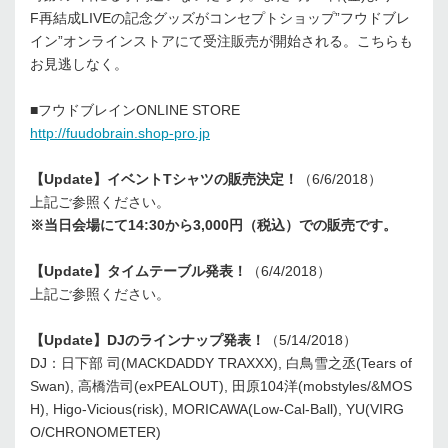
F再結成LIVEの記念グッズがコンセプトショップ”フウドブレ
イン”オンラインストアにて受注販売が開始される。こちらも
お見逃しなく。
■フウドブレインONLINE STORE
http://fuudobrain.shop-pro.jp
【Update】イベントTシャツの販売決定！
（6/6/2018）
上記ご参照ください。
※当日会場にて14:30から3,000円（税込）での販売です。
【Update】タイムテーブル発表！
（6/4/2018）
上記ご参照ください。
【Update】DJのラインナップ発表！
（5/14/2018）
DJ：日下部 司(MACKDADDY TRAXXX), 白鳥雪之丞(Tears of
Swan), 高橋浩司(exPEALOUT), 田原104洋(mobstyles/&MOS
H), Higo-Vicious(risk), MORICAWA(Low-Cal-Ball), YU(VIRG
O/CHRONOMETER)